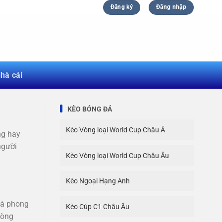
Đăng ký
Đăng nhập
hà cái
KÈO BÓNG ĐÁ
Kèo Vòng loại World Cup Châu Á
ng hay
người
Kèo Vòng loại World Cup Châu Âu
Kèo Ngoại Hạng Anh
và phong
Kèo Cúp C1 Châu Âu
vòng