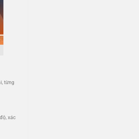
i, từng
độ, xác