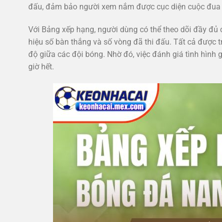
đấu, đảm bảo người xem nắm được cục diện cuộc đua vô 
Với Bảng xếp hạng, người dùng có thể theo dõi đầy đủ 
hiệu số bàn thắng và số vòng đã thi đấu. Tất cả được 
độ giữa các đội bóng. Nhờ đó, việc đánh giá tình hình 
giờ hết.