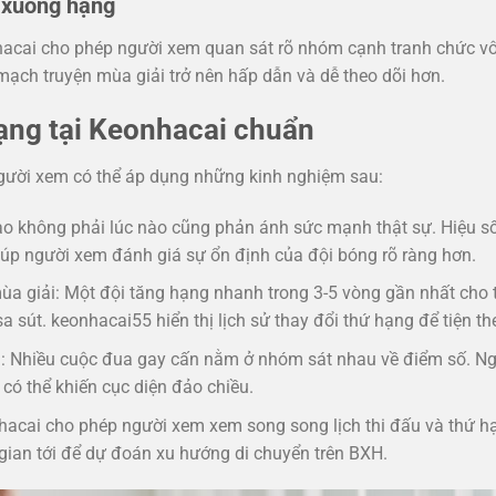
 xuống hạng
hacai
cho phép người xem quan sát rõ nhóm cạnh tranh chức vô
ạch truyện mùa giải trở nên hấp dẫn và dễ theo dõi hơn.
ạng tại Keonhacai chuẩn
người xem có thể áp dụng những kinh nghiệm sau:
cao không phải lúc nào cũng phản ánh sức mạnh thật sự. Hiệu s
iúp người xem đánh giá sự ổn định của đội bóng rõ ràng hơn.
mùa giải: Một đội tăng hạng nhanh trong 3-5 vòng gần nhất cho 
sa sút.
keonhacai
55 hiển thị lịch sử thay đổi thứ hạng để tiện th
m: Nhiều cuộc đua gay cấn nằm ở nhóm sát nhau về điểm số. N
 có thể khiến cục diện đảo chiều.
nhacai cho phép người xem xem song song lịch thi đấu và thứ h
i gian tới để dự đoán xu hướng di chuyển trên BXH.