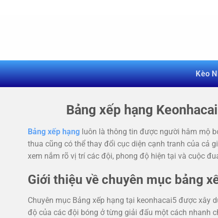
Bỏ
qua
nội
dung
Kèo N
Bảng xếp hạng Keonhacai –
Bảng xếp hạng
luôn là thông tin được người hâm mộ bó
thua cũng có thể thay đổi cục diện cạnh tranh của cả gi
xem nắm rõ vị trí các đội, phong độ hiện tại và cuộc 
Giới thiệu về chuyên mục bảng x
Chuyên mục Bảng xếp hạng tại keonhacai5 được xây dự
độ của các đội bóng ở từng giải đấu một cách nhanh ch