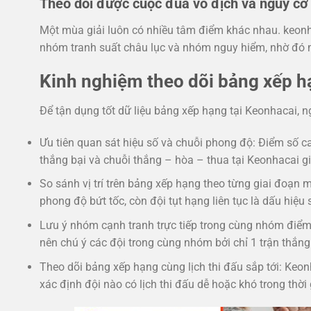
Theo dõi được cuộc đua vô địch và nguy cơ
Một mùa giải luôn có nhiều tâm điểm khác nhau.
keon
nhóm tranh suất châu lục và nhóm nguy hiểm, nhờ đó m
Kinh nghiệm theo dõi bảng xếp h
Để tận dụng tốt dữ liệu bảng xếp hạng tại Keonhacai, 
Ưu tiên quan sát hiệu số và chuỗi phong độ: Điểm số 
thắng bại và chuỗi thắng – hòa – thua tại Keonhacai g
So sánh vị trí trên bảng xếp hạng theo từng giai đoạn 
phong độ bứt tốc, còn đội tụt hạng liên tục là dấu hiệu 
Lưu ý nhóm cạnh tranh trực tiếp trong cùng nhóm điể
nên chú ý các đội trong cùng nhóm bởi chỉ 1 trận thắng
Theo dõi bảng xếp hạng cùng lịch thi đấu sắp tới: Keo
xác định đội nào có lịch thi đấu dễ hoặc khó trong thờ