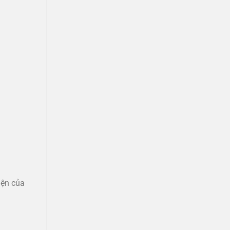
iện của