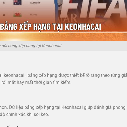
o dõi bảng xếp hạng tại Keonhacai
ại
keonhacai
, bảng xếp hạng được thiết kế rõ ràng theo từng giả
 rối mắt hay mất thời gian tìm kiếm.
họn. Dữ liệu bảng xếp hạng tại Keonhacai giúp đánh giá phong 
độ chính xác khi soi kèo.