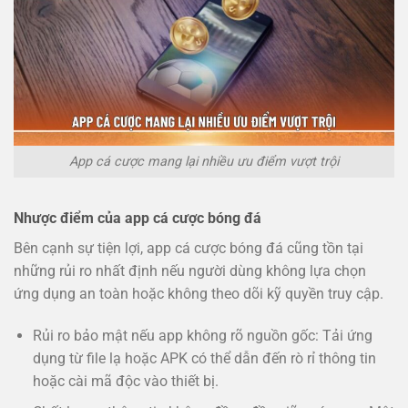
App cá cược mang lại nhiều ưu điểm vượt trội
Nhược điểm của app cá cược bóng đá
Bên cạnh sự tiện lợi, app cá cược bóng đá cũng tồn tại
những rủi ro nhất định nếu người dùng không lựa chọn
ứng dụng an toàn hoặc không theo dõi kỹ quyền truy cập.
Rủi ro bảo mật nếu app không rõ nguồn gốc: Tải ứng
dụng từ file lạ hoặc APK có thể dẫn đến rò rỉ thông tin
hoặc cài mã độc vào thiết bị.