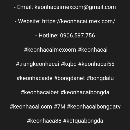
- Email:
keonhacaimexcom@gmail.com
- Website: https://keonhacai.mex.com/
- Hotline: 0906.597.756
#keonhacaimexcom #keonhacai
#trangkeonhacai #kqbd #keonhacai55
#keonhacaide #bongdanet #bongdalu
#keonhacaibet #keonhacaibongda
#keonhacai.com #7M #
keonhacai
bongdatv
#keonhaca88 #ketquabongda