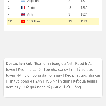
2
Argentina
2
1872
3
Pháp
-8
1862
4
Anh
3
1824
111
Việt Nam
13
1183
Đối tác liên kết:
Nhận định bóng đá Net | Kqbd trực
tuyến | Kèo nhà cái 5 | Top nhà cái uy tín | Tỷ số trực
tuyến 7M | Lịch bóng đá hôm nay | Kèo phạt góc nhà cái
| Tin tức bóng đá 24h | RSS Nhận định | Kết quả tennis
hôm nay | Kết quả bóng rổ | Kết quả cầu lông