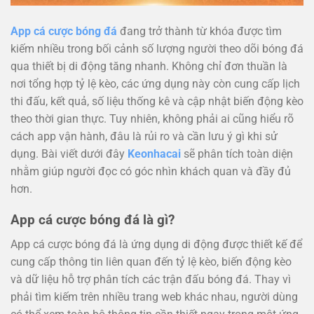
App cá cược bóng đá
đang trở thành từ khóa được tìm
kiếm nhiều trong bối cảnh số lượng người theo dõi bóng đá
qua thiết bị di động tăng nhanh. Không chỉ đơn thuần là
nơi tổng hợp tỷ lệ kèo, các ứng dụng này còn cung cấp lịch
thi đấu, kết quả, số liệu thống kê và cập nhật biến động kèo
theo thời gian thực. Tuy nhiên, không phải ai cũng hiểu rõ
cách app vận hành, đâu là rủi ro và cần lưu ý gì khi sử
dụng. Bài viết dưới đây
Keonhacai
sẽ phân tích toàn diện
nhằm giúp người đọc có góc nhìn khách quan và đầy đủ
hơn.
App cá cược bóng đá là gì?
App cá cược bóng đá là ứng dụng di động được thiết kế để
cung cấp thông tin liên quan đến tỷ lệ kèo, biến động kèo
và dữ liệu hỗ trợ phân tích các trận đấu bóng đá. Thay vì
phải tìm kiếm trên nhiều trang web khác nhau, người dùng