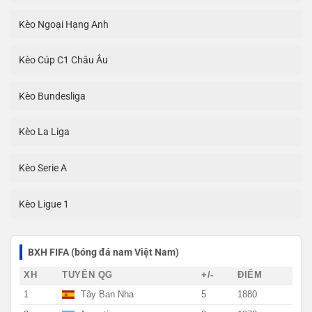
Kèo Ngoại Hạng Anh
Kèo Cúp C1 Châu Âu
Kèo Bundesliga
Kèo La Liga
Kèo Serie A
Kèo Ligue 1
BXH FIFA (bóng đá nam Việt Nam)
XH
TUYỂN QG
+/-
ĐIỂM
1
Tây Ban Nha
5
1880