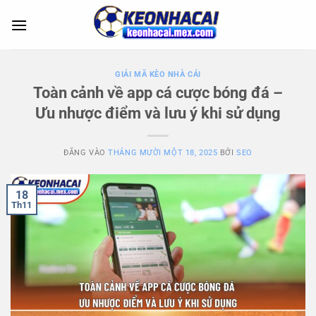
Bỏ
qua
nội
dung
GIẢI MÃ KÈO NHÀ CÁI
Toàn cảnh về app cá cược bóng đá –
Ưu nhược điểm và lưu ý khi sử dụng
ĐĂNG VÀO
THÁNG MƯỜI MỘT 18, 2025
BỞI
SEO
18
Th11