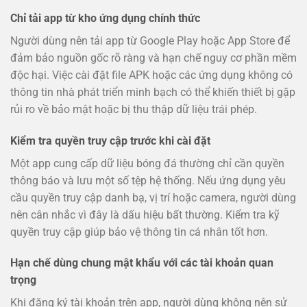
Chỉ tải app từ kho ứng dụng chính thức
Người dùng nên tải app từ Google Play hoặc App Store để
đảm bảo nguồn gốc rõ ràng và hạn chế nguy cơ phần mềm
độc hại. Việc cài đặt file APK hoặc các ứng dụng không có
thông tin nhà phát triển minh bạch có thể khiến thiết bị gặp
rủi ro về bảo mật hoặc bị thu thập dữ liệu trái phép.
Kiểm tra quyền truy cập trước khi cài đặt
Một app cung cấp dữ liệu bóng đá thường chỉ cần quyền
thông báo và lưu một số tệp hệ thống. Nếu ứng dụng yêu
cầu quyền truy cập danh bạ, vị trí hoặc camera, người dùng
nên cân nhắc vì đây là dấu hiệu bất thường. Kiểm tra kỹ
quyền truy cập giúp bảo vệ thông tin cá nhân tốt hơn.
Hạn chế dùng chung mật khẩu với các tài khoản quan
trọng
Khi đăng ký tài khoản trên app, người dùng không nên sử