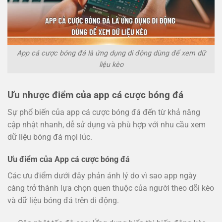
App cá cược bóng đá là ứng dụng di động dùng để xem dữ
liệu kèo
Ưu nhược điểm của app cá cược bóng đá
Sự phổ biến của app cá cược bóng đá đến từ khả năng
cập nhật nhanh, dễ sử dụng và phù hợp với nhu cầu xem
dữ liệu bóng đá mọi lúc.
Ưu điểm của App cá cược bóng đá
Các ưu điểm dưới đây phản ánh lý do vì sao app ngày
càng trở thành lựa chọn quen thuộc của người theo dõi kèo
và dữ liệu bóng đá trên di động.