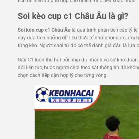
tích dễ hiểu và phù hợp cho nhiều mục tiêu khác nhau.
Soi kèo cup c1 Châu Âu là gì?
Soi kèo cup c1 Châu Âu
là quá trình phân tích các tỷ 
này dựa trên những dữ liệu thực tế như phong độ, đội 
từng kèo. Người chơi từ đó có thể đánh giá đâu là lựa c
Giải C1 luôn thu hút bởi nhịp độ nhanh và sự khó đoán,
đổi liên tục, buộc người chơi theo sát thông tin để khô
chọn cách tiếp cận hợp lý cho từng vòng.