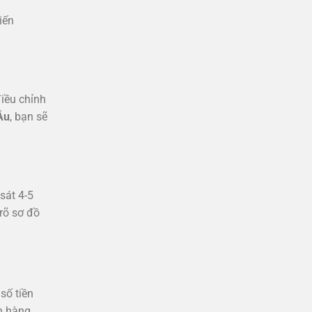
iến
điều chỉnh
Âu
, bạn sẽ
sát 4-5
rõ sơ đồ
số tiền
ch hàng