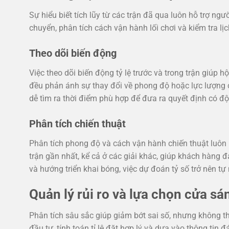
Sự hiểu biết tích lũy từ các trận đã qua luôn hỗ trợ ngư
chuyển, phân tích cách vận hành lối chơi và kiểm tra l
Theo dõi biến động
Việc theo dõi biến động tỷ lệ trước và trong trận giúp 
đều phản ánh sự thay đổi về phong độ hoặc lực lượng c
dễ tìm ra thời điểm phù hợp để đưa ra quyết định có độ 
Phân tích chiến thuật
Phân tích phong độ và cách vận hành chiến thuật luôn
trận gần nhất, kể cả ở các giải khác, giúp khách hàng 
và hướng triển khai bóng, việc dự đoán tỷ số trở nên tự
Quản lý rủi ro và lựa chọn cửa sá
Phân tích sâu sắc giúp giảm bớt sai số, nhưng không th
đầu tư, tính toán tỉ lệ đặt hợp lý và dựa vào thông tin