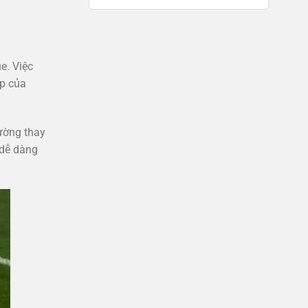
e. Việc
ợp của
hường thay
 dễ dàng