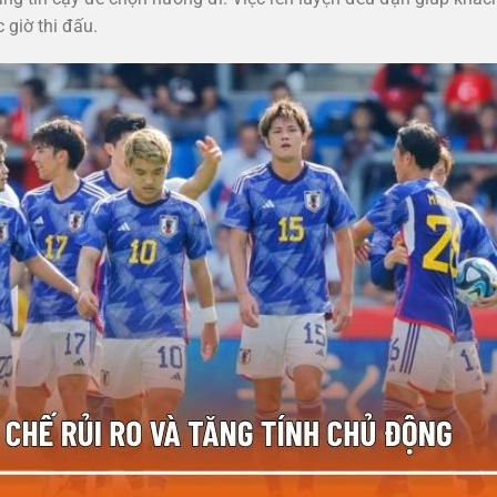
 giờ thi đấu.