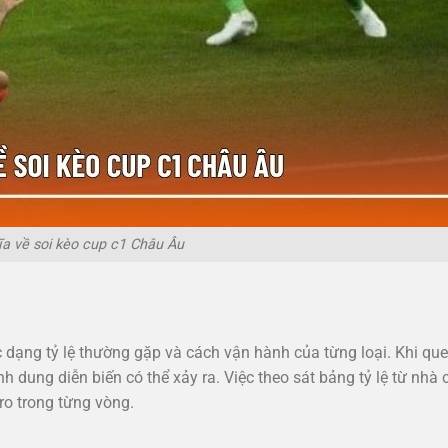
ĩa về soi kèo cup c1 Châu Âu
c dạng tỷ lệ thường gặp và cách vận hành của từng loại. Khi que
 dung diễn biến có thể xảy ra. Việc theo sát bảng tỷ lệ từ nhà 
ro trong từng vòng.