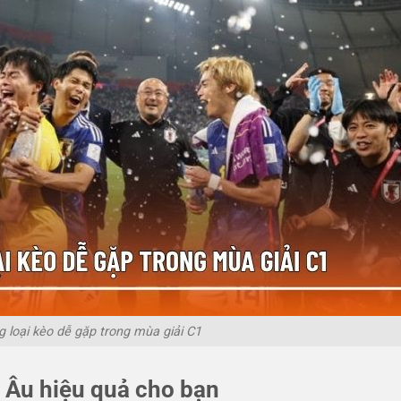
 loại kèo dễ gặp trong mùa giải C1
 Âu hiệu quả cho bạn